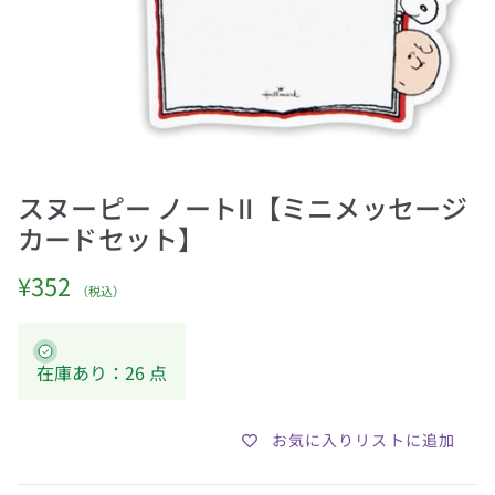
スヌーピー ノートII【ミニメッセージ
カードセット】
定価
¥352
在庫あり：26 点
お気に入りリストに追加