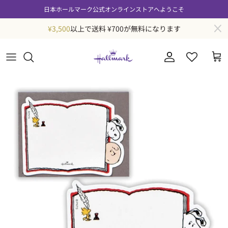
コンテンツへスキップ
日本ホールマーク公式オンラインストアへようこそ
¥3,500
以上で送料 ¥700が無料になります
ログイン / 会員登
商品情報にスキップ