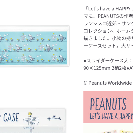
「Let's have a 
マに、PEANUTSの
ランシスコ近郊・サン
コレクション。ホーム
描きました。小物の持
ーケースセット。大サ
●スライダーケース大：
90×125mm 2柄2枚●
© Peanuts Worldwide