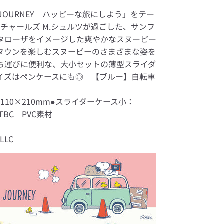
HAPPY JOURNEY ハッピーな旅にしよう」をテー
作者チャールズ M.シュルツが過ごした、サンフ
タローザをイメージした爽やかなスヌーピー
タウンを楽しむスヌーピーのさまざまな姿を
ち運びに便利な、大小セットの薄型スライダ
イズはペンケースにも◎ 【ブルー】自転車
110×210mm●スライダーケース小：
ATBC PVC素材
 LLC