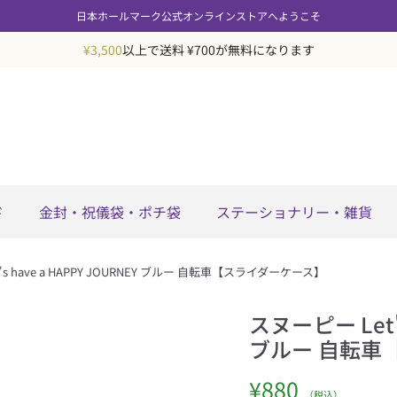
日本ホールマーク公式オンラインストアへようこそ
¥3,500
以上で送料 ¥700が無料になります
ド
金封・祝儀袋・ポチ袋
ステーショナリー・雑貨
's have a HAPPY JOURNEY ブルー 自転車【スライダーケース】
スヌーピー Let's
ブルー 自転車
定価
¥880